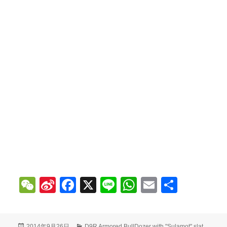
W
Si
Fa
X
Li
W
E
分
e
na
ce
ne
ha
m
享
C
W
bo
ts
ail
发
分
2014年9月26日
D9R Armored BullDozer with "Sulamot" slat