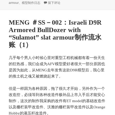
ha
ei
ok
A
布
类
于MENG ＃SS－002：Israeli D9R Armored Bull
armour
、
模型制作日志
留下评论
于
t
bo
pp
MENG ＃SS－002：Israeli D9R
Armored BullDozer with
“Sulamot” slat armour制作流水
账（1）
几乎每个男人小时候心里对重型工程机械都有着一份天生
的狂热感，我们会成为AFV模型爱好者很大一部分原因也
是因为如此，从MENG去年发售这款D9R模型后，我心里
的推土机之魂又被燃烧起来了。
但是一样因为各种原因，拖了很久才开始，另外作为一个
改造控，必须等到各种改造件极补品上市入手后才能安心
制作，这次的制作我采购的改件有ET model的基础改造件
以及栅栏装甲改造件、沃雅的栅栏装甲改造件以及Orange
Hobby的液压杆改造件。