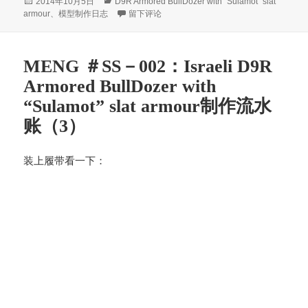
发
分
2014年10月5日
D9R Armored BullDozer with "Sulamot" slat
ha
ei
ok
A
布
类
于MENG ＃SS－002：Israeli D9R Armored Bull
armour
、
模型制作日志
留下评论
于
t
bo
pp
MENG ＃SS－002：Israeli D9R
Armored BullDozer with
“Sulamot” slat armour制作流水
账（3）
装上履带看一下：