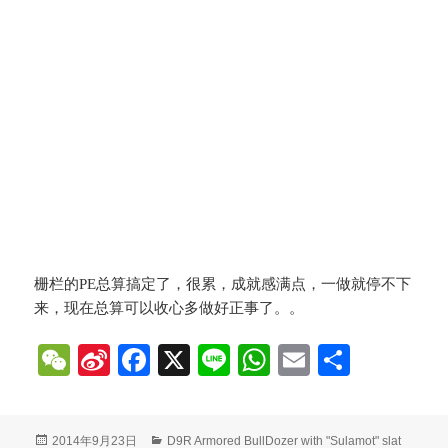
栅栏的PE总算搞定了，很累，成就感满点，一做就停不下
来，现在总算可以收心多做好正事了。。
W
Si
Fa
X
Li
W
E
分
e
na
ce
ne
ha
m
享
C
W
bo
ts
ail
发
分
2014年9月23日
D9R Armored BullDozer with "Sulamot" slat