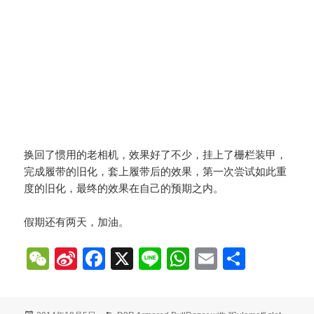
换回了惯用的老相机，效果好了不少，挂上了栅栏装甲，
完成履带的旧化，套上履带后的效果，第一次尝试如此重
度的旧化，最终的效果在自己的预期之内。
假期还有两天，加油。
W
Si
Fa
X
Li
W
E
分
e
na
ce
ne
ha
m
享
C
W
bo
ts
ail