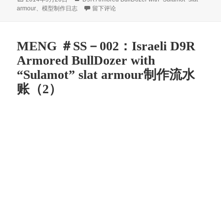
ha
ei
ok
A
布
类
于MENG ＃SS－002：Israeli D9R Armored Bull
armour
、
模型制作日志
留下评论
于
t
bo
pp
MENG ＃SS－002：Israeli D9R
Armored BullDozer with
“Sulamot” slat armour制作流水
账（2）