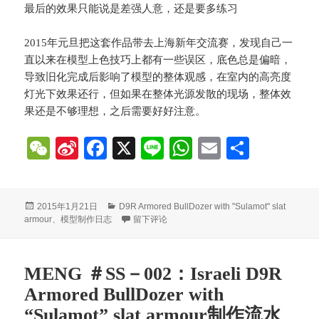
最后的效果只能说是差强人意，还是要多练习
2015年元旦把这套作品带去上海新年交流赛，发现自己一
直以来在模型上色技巧上都有一些误区，底色总是偏暗，
导致旧化完成后影响了模型的整体观感，在室内的高亮度
灯光下效果还行，但如果在整体光源发散的现场，整体效
果还是不够理想，之后需要好好注意。
W
Si
Fa
X
Li
W
E
分
e
na
ce
ne
ha
m
享
C
W
bo
ts
ail
发
分
2015年1月21日
D9R Armored BullDozer with "Sulamot" slat
ha
ei
ok
A
布
类
于MENG ＃SS－002：Israeli D9R Armored Bull
armour
、
模型制作日志
留下评论
于
t
bo
pp
MENG ＃SS－002：Israeli D9R
Armored BullDozer with
“Sulamot” slat armour制作流水