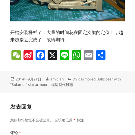
开始安装栅栏了，大量的时间花在固定支架的定位上，越
来越接近完成了，敬请期待。
W
Si
F
X
Li
W
E
分
e
n
a
n
h
m
享
C
a
c
e
at
ai
发
作
分
2014年9月21日
amiclan
D9R Armored BullDozer with
h
W
e
s
l
布
者
类
"Sulamot" slat armour
、
模型制作日志
at
ei
b
A
于
b
o
p
发表回复
o
o
p
k
您的邮箱地址不会被公开。
必填项已用
*
标注
评论
*