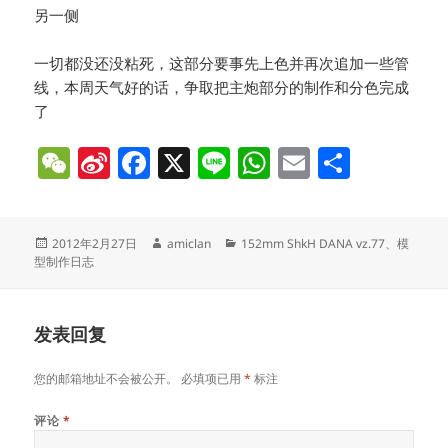
另一侧
一切都没还没粘死，这部分要事先上色并再次追加一些管
线，本周天气好的话，争取把主炮部分的制作和分色完成
了
W
Si
F
X
Li
W
E
分
e
n
a
n
h
m
享
C
a
c
e
at
ai
发
作
分
2012年2月27日
amiclan
152mm ShkH DANA vz.77
、
模
h
W
e
s
l
布
者
类
型制作日志
at
ei
b
A
于
b
o
p
发表回复
o
o
p
k
您的邮箱地址不会被公开。
必填项已用
*
标注
评论
*