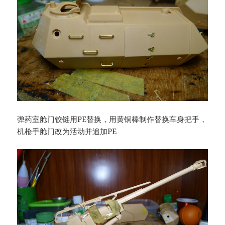
弹药室舱门铰链用PE替换，用黄铜棒制作替换车身把手，
机枪手舱门改为活动并追加PE