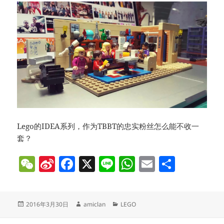
Lego的IDEA系列，作为TBBT的忠实粉丝怎么能不收一
套？
W
Si
F
X
Li
W
E
分
e
n
a
n
h
m
享
C
a
c
e
at
ai
发
作
分
2016年3月30日
amiclan
LEGO
h
W
e
s
l
布
者
类
于