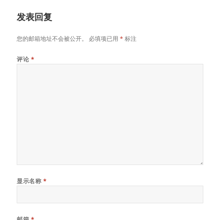
at
ei
b
A
b
o
p
发表回复
o
o
p
您的邮箱地址不会被公开。
必填项已用
*
标注
k
评论
*
显示名称
*
邮箱
*