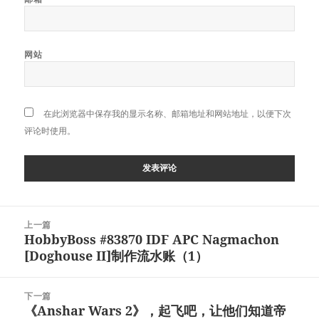
网站
在此浏览器中保存我的显示名称、邮箱地址和网站地址，以便下次
评论时使用。
文
上一篇
章
HobbyBoss #83870 IDF APC Nagmachon
上
导
[Doghouse II]制作流水账（1）
篇
航
文
章：
下一篇
《Anshar Wars 2》，起飞吧，让他们知道帝
下