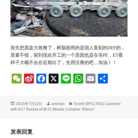
首先把底盘大致撸了，树脂胎用的是国人复刻的DEF的，
质量不错，留到现在开工的一个原因也是在等PE，ET看
样子大概不会在近期出了，先用沃雅的吧，加油！！
W
Si
Fa
X
Li
W
E
分
e
na
ce
ne
ha
m
享
C
W
bo
ts
ail
发
作
分
2015年7月12日
amiclan
Soviet (9P117M1) Launcher
ha
ei
ok
A
布
者
类
with R17 Rocket of 9K72 Missile Complex "Elbrus"
于
t
bo
pp
发表回复