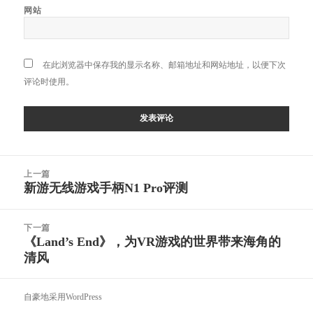
网站
在此浏览器中保存我的显示名称、邮箱地址和网站地址，以便下次
评论时使用。
文
上一篇
章
新游无线游戏手柄N1 Pro评测
上
导
篇
航
文
下一篇
章：
《Land’s End》，为VR游戏的世界带来海角的
下
清风
篇
文
章：
自豪地采用WordPress