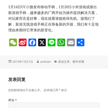
1月14日UC小旗发布移动手柄，1月20日小米游戏或推出
新游戏手柄，越来越多的厂商开始为操作提供解决方案，
对玩家而言是好事，现在就看谁能抢得先机。据我们了
解，新游无线游戏手柄正在筹备新的升级，我们有十足地
理由来期待它带来的新变化。
W
Si
F
X
Li
W
E
分
e
n
a
n
h
m
享
C
a
c
e
at
ai
发
作
分
2015年1月21日
amiclan
原创文章
、
硬件评测
h
W
e
s
l
布
者
类
at
ei
b
A
于
b
o
p
发表回复
o
o
p
您的邮箱地址不会被公开。
必填项已用
*
标注
k
评论
*