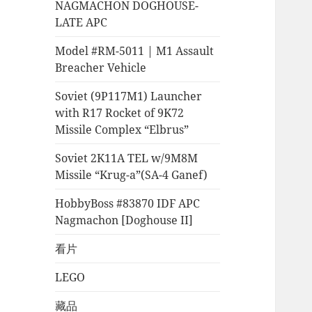
NAGMACHON DOGHOUSE-
LATE APC
Model #RM-5011 | M1 Assault
Breacher Vehicle
Soviet (9P117M1) Launcher
with R17 Rocket of 9K72
Missile Complex “Elbrus”
Soviet 2K11A TEL w/9M8M
Missile “Krug-a”(SA-4 Ganef)
HobbyBoss #83870 IDF APC
Nagmachon [Doghouse II]
看片
LEGO
藏品