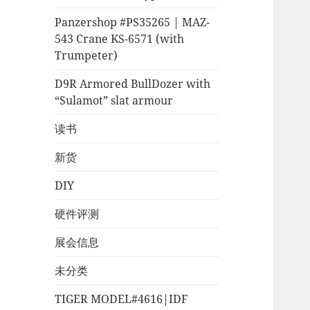
Panzershop #PS35265 | MAZ-
543 Crane KS-6571 (with
Trumpeter)
D9R Armored BullDozer with
“Sulamot” slat armour
读书
新货
DIY
硬件评测
展会信息
未分类
TIGER MODEL#4616|IDF