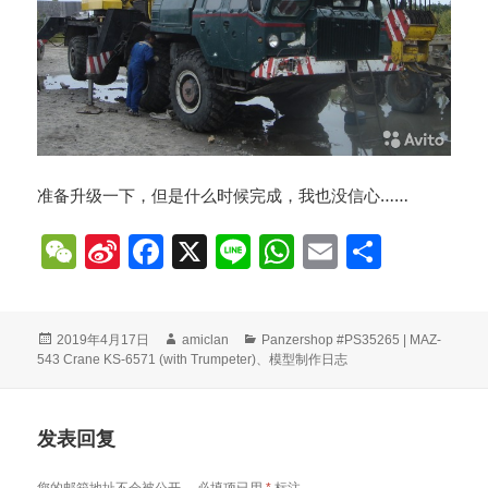
准备升级一下，但是什么时候完成，我也没信心……
W
Si
F
X
Li
W
E
分
e
n
a
n
h
m
享
C
a
c
e
at
ai
发
作
分
2019年4月17日
amiclan
Panzershop #PS35265 | MAZ-
h
W
e
s
l
布
者
类
543 Crane KS-6571 (with Trumpeter)
、
模型制作日志
at
ei
b
A
于
b
o
p
发表回复
o
o
p
您的邮箱地址不会被公开。
必填项已用
*
标注